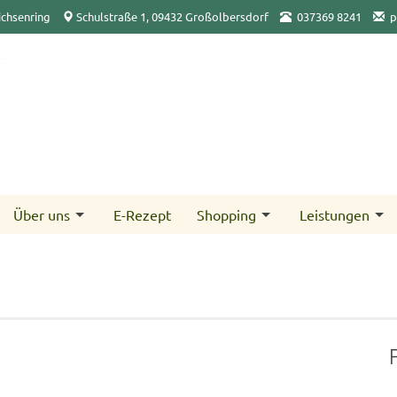
ichsenring
Schulstraße 1, 09432 Großolbersdorf
03­7369 8241
p
Über uns
E-Rezept
Shopping
Leistungen