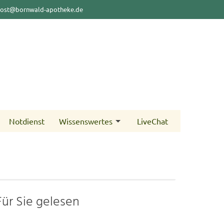
ost@bornwald-apotheke.de
Notdienst
Wissenswertes
LiveChat
Für Sie gelesen