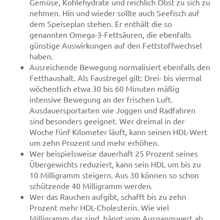
Gemüse, Kohlehydrate und reichlich Obst zu sich zu
nehmen. Hin und wieder sollte auch Seefisch auf
dem Speiseplan stehen. Er enthält die so
genannten Omega-3-Fettsäuren, die ebenfalls
günstige Auswirkungen auf den Fettstoffwechsel
haben.
Ausreichende Bewegung normalisiert ebenfalls den
Fetthaushalt. Als Faustregel gilt: Drei- bis viermal
wöchentlich etwa 30 bis 60 Minuten mäßig
intensive Bewegung an der frischen Luft.
Ausdauersportarten wie Joggen und Radfahren
sind besonders geeignet. Wer dreimal in der
Woche fünf Kilometer läuft, kann seinen HDL-Wert
um zehn Prozent und mehr erhöhen.
Wer beispielsweise dauerhaft 25 Prozent seines
Übergewichts reduziert, kann sein HDL um bis zu
10 Milligramm steigern. Aus 30 können so schon
schützende 40 Milligramm werden.
Wer das Rauchen aufgibt, schafft bis zu zehn
Prozent mehr HDL-Cholesterin. Wie viel
Milligramm das sind, hängt vom Ausgangswert ab.