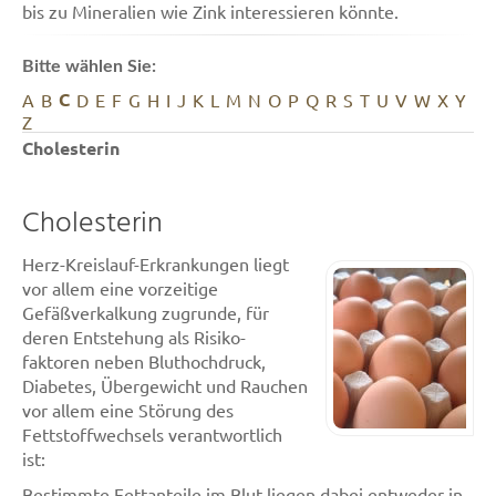
bis zu Mineralien wie Zink interessieren könnte.
Bitte wählen Sie:
C
A
B
D
E
F
G
H
I
J
K
L
M
N
O
P
Q
R
S
T
U
V
W
X
Y
Z
Cholesterin
Cholesterin
Herz-Kreislauf-Erkrankungen liegt
vor allem eine vorzeitige
Gefäßverkalkung zugrunde, für
deren Entstehung als Risiko-
faktoren neben Bluthochdruck,
Diabetes, Übergewicht und Rauchen
vor allem eine Störung des
Fettstoffwechsels verantwortlich
ist:
Bestimmte Fettanteile im Blut liegen dabei entweder in