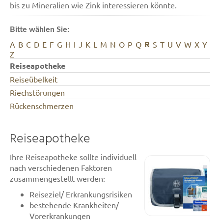
bis zu Mineralien wie Zink interessieren könnte.
Bitte wählen Sie:
R
A
B
C
D
E
F
G
H
I
J
K
L
M
N
O
P
Q
S
T
U
V
W
X
Y
Z
Reiseapotheke
Reiseübelkeit
Riechstörungen
Rückenschmerzen
Reiseapotheke
Ihre Reiseapotheke sollte individuell
nach verschiedenen Faktoren
zusammengestellt werden:
Reiseziel/ Erkrankungsrisiken
bestehende Krankheiten/
Vorerkrankungen