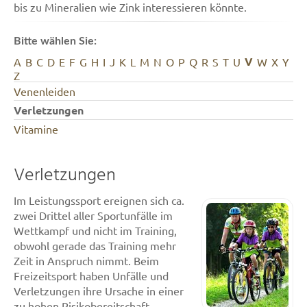
bis zu Mineralien wie Zink interessieren könnte.
Bitte wählen Sie:
V
A
B
C
D
E
F
G
H
I
J
K
L
M
N
O
P
Q
R
S
T
U
W
X
Y
Z
Venenleiden
Verletzungen
Vitamine
Verletzungen
Im Leistungssport ereignen sich ca.
zwei Drittel aller Sportunfälle im
Wettkampf und nicht im Training,
obwohl gerade das Training mehr
Zeit in Anspruch nimmt. Beim
Freizeitsport haben Unfälle und
Verletzungen ihre Ursache in einer
zu hohen Risikobereitschaft,