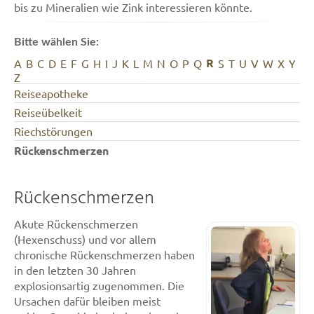
bis zu Mineralien wie Zink interessieren könnte.
Bitte wählen Sie:
R
A
B
C
D
E
F
G
H
I
J
K
L
M
N
O
P
Q
S
T
U
V
W
X
Y
Z
Reiseapotheke
Reiseübelkeit
Riechstörungen
Rückenschmerzen
Rückenschmerzen
Akute Rückenschmerzen
(Hexenschuss) und vor allem
chronische Rückenschmerzen haben
in den letzten 30 Jahren
explosionsartig zugenommen. Die
Ursachen dafür bleiben meist