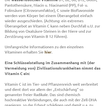
Pantothensäure, Niacin u. Niacinamid (PP), Fol- u.
Folinsäure (Citrovorumfaktor), C sowie Bioflavonoide
werden vom Körper bei einem Überangebot einfach
wieder ausgeschieden. (Achtung: ein extremes
Überangebot an Vitamin C kann neben Durchfall u.U. zur
Bildung von Oxalsäure-Steinen in der Niere und zur
Zerstörung von Vitamin B 12 führen).
Umfangreiche Informationen zu den einzelnen
Vitaminen erhalten Sie
hier
.
Eine Schlüsselstellung im Zusammenhang mit (der
Vermeidung von) Zivilisationskrankheiten nimmt das
Vitamin C ein:
Vitamin C ist im Tier- und Pflanzenreich weit verbreitet
und dient dort vor allem der „Entschärfung“ so
genannter freier Radikale. Das sind chemisch
hochreaktive Verbindungen, die auch mit der Zell-DNA
reagieren, so das Erbgut schädigen und damit u.a. zu