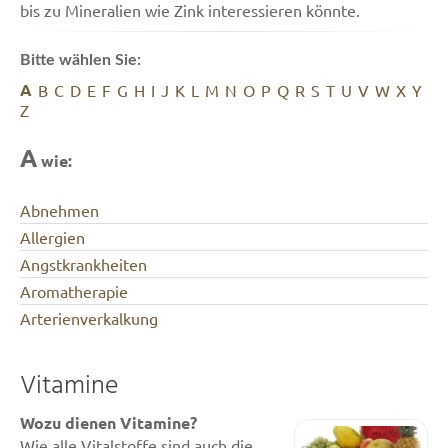
bis zu Mineralien wie Zink interessieren könnte.
Bitte wählen Sie:
A
B
C
D
E
F
G
H
I
J
K
L
M
N
O
P
Q
R
S
T
U
V
W
X
Y
Z
A
wie:
Abnehmen
Allergien
Angstkrankheiten
Aromatherapie
Arterienverkalkung
Vitamine
Wozu dienen Vitamine?
Wie alle Vitalstoffe sind auch die