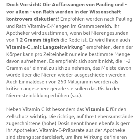
Doch Vorsicht: Die Auffassungen von Pauling und -
vor allem - von Rath werden in der Wissenschaft
kontrovers diskutiert!
Empfohlen werden nach Pauling
und Rath Vitamin-C-Mengen im Grammbereich. Ihr
Apotheker wird zustimmen, wenn bei Nierengesunden
von
1-2 Gramm täglich
die Rede ist. Er wird Ihnen auch
Vitamin-C „mit Langzeitwirkung“
empfehlen, denn der
Körper kann pro Zeiteinheit nur eine bestimmte Menge
davon aufnehmen. Es empfiehlt sich somit nicht, die 1-2
Gramm auf einmal zu sich zu nehmen, das Meiste davon
würde über die Nieren wieder ausgeschieden werden.
Auch Einmaldosen von 250 Milligramm werden als
kritisch angesehen: gerade sie sollen das Risiko der
Nierensteinbildung erhöhen (s.o.).
Neben Vitamin C ist besonders das
Vitamin E
für den
Zellschutz wichtig. Die richtige, auf Ihre Lebensumstände
zugeschnittene (hohe) Dosis nennt Ihnen ebenfalls gern
Ihr Apotheker. Vitamin-E-Präparate aus der Apotheke
sind streng standardisiert, um ihre Wirkung definieren