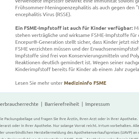
verwendete Impfstoff bewirkt eine Immunität sowohl g
Frühsommer-Meningoenzephalitis als auch gegen den "f
encephalitis Virus (RSSE).
Ein FSME-Impfstoff ist auch für Kinder verfügbar:
M
stehen verträgliche und wirksame FSME-Impfstoffe für 
Encepur®-Generation stellt sicher, dass Kinder jetzt n
FSME verzichten müssen und der Erwachsenenimpfstoff e
Impfstoffe sind frei von Konservierungsmitteln und Polyg
Reaktionen deutlich gemindert ist. Wegen seiner nachg
Kinderimpfstoff bereits für Kinder ab einem Jahr zugel
Lesen Sie mehr unter
Medizininfo FSME
erbraucherrechte
Barrierefreiheit
Impressum
ie Packungsbeilage und fragen Sie Ihre Ärztin, Ihren Arzt oder in Ihrer Apotheke
Tierarzt oder in Ihrer Apotheke. Nur solange Vorrat reicht. Irrtum vorbehalten. All
er unverbindlichen Herstellermeldung des Apothekenverkaufspreises (UAVP) an die