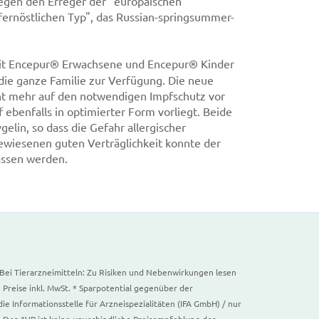
egen den Erreger der "europäischen"
ernöstlichen Typ", das Russian-springsummer-
it Encepur® Erwachsene und Encepur® Kinder
die ganze Familie zur Verfügung. Die neue
icht mehr auf den notwendigen Impfschutz vor
benfalls in optimierter Form vorliegt. Beide
elin, so dass die Gefahr allergischer
ewiesenen guten Verträglichkeit konnte der
assen werden.
. Bei Tierarzneimitteln: Zu Risiken und Nebenwirkungen lesen
e Preise inkl. MwSt. * Sparpotential gegenüber der
 Informationsstelle für Arzneispezialitäten (IFA GmbH) / nur