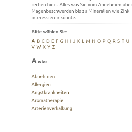
recherchiert. Alles was Sie vom Abnehmen übe
Magenbeschwerden bis zu Mineralien wie Zink
interessieren könnte.
Bitte wählen Sie:
A
B
C
D
E
F
G
H
I
J
K
L
M
N
O
P
Q
R
S
T
U
V
W
X
Y
Z
A
wie:
Abnehmen
Allergien
Angstkrankheiten
Aromatherapie
Arterienverkalkung