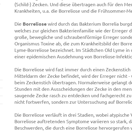
r
(Schild-) Zecken. Und diese übertragen auch für den Me
Krankheiten, u.a. die Borreliose und die Frühsommer-M
Die
Borreliose
wird durch das Bakterium Borrelia burg
welches zur gleichen Bakterienfamilie wie der Erreger d
große, bewegliche und schraubenförmige Erreger sonde
Organismus Toxine ab, die zum Krankheitsbild der Borrel
Lyme-Borreliose bezeichnet. Im Städtchen Old Lyme in 
einer epidemischen Ausdehnung von Borreliose-Infekti
Die Borreliose wird fast immer durch einen Zeckenstich
Mitteldarm der Zecke befindet, wird der Erreger nicht - 
beim Zeckenstich übertragen. Normalerweise gelangt de
Stunden mit den Ausscheidungen der Zecke in den mensc
saugende Zecke rasch zu entdecken und fachgerecht zu 
nicht fortwerfen, sondern zur Untersuchung auf Borrel
Die Borreliose verläuft in drei Stadien, wobei atypisch
Borreliose auftretenden Symptome variieren so stark, da
Beschwerden, die durch eine Borreliose hervorgerufen