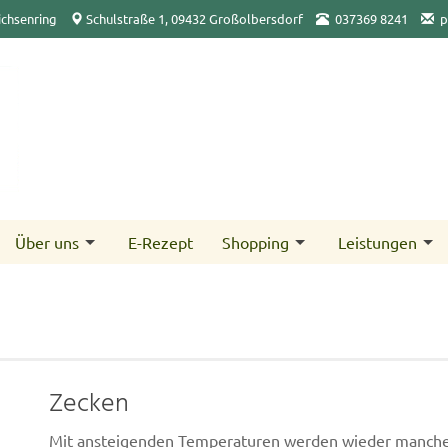
ichsenring
Schulstraße 1, 09432 Großolbersdorf
03­7369 8241
p
Über uns
E-Rezept
Shopping
Leistungen
Zecken
Mit ansteigenden Temperaturen werden wieder manche Pl