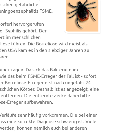
nschen gefährliche
eningoenzephalitis FSME.
dorferi hervorgerufen
er Syphilis gehört. Der
rt im menschlichen
iose führen. Die Borreliose wird meist als
den USA kam es in den siebziger Jahren zu
onen.
 übertragen. Da sich das Bakterium im
wie das beim FSME-Erreger der Fall ist - sofort
r Borreliose-Erreger erst nach ungefähr 24
hlichen Körper. Deshalb ist es angezeigt, eine
entfernen. Die entfernte Zecke dabei bitte
iose-Erreger aufbewahren.
e Verläufe sehr häufig vorkommen. Die bei einer
ss eine korrekte Diagnose schwierig ist. Viele
 werden, können nämlich auch bei anderen