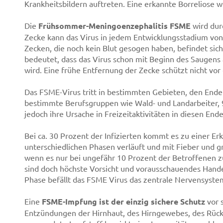
Krankheitsbildern auftreten. Eine erkannte Borreliose wi
Die
Frühsommer-Meningoenzephalitis FSME
wird dur
Zecke kann das Virus in jedem Entwicklungsstadium von
Zecken, die noch kein Blut gesogen haben, befindet sich
bedeutet, dass das Virus schon mit Beginn des Saugens 
wird. Eine frühe Entfernung der Zecke schützt nicht vor
Das FSME-Virus tritt in bestimmten Gebieten, den Ende
bestimmte Berufsgruppen wie Wald- und Landarbeiter, 
jedoch ihre Ursache in Freizeitaktivitäten in diesen En
Bei ca. 30 Prozent der Infizierten kommt es zu einer Erk
unterschiedlichen Phasen verläuft und mit Fieber und
wenn es nur bei ungefähr 10 Prozent der Betroffenen 
sind doch höchste Vorsicht und vorausschauendes Hande
Phase befällt das FSME Virus das zentrale Nervensyste
Eine
FSME-Impfung ist der einzig sichere Schutz
vor 
Entzündungen der Hirnhaut, des Hirngewebes, des Rüc