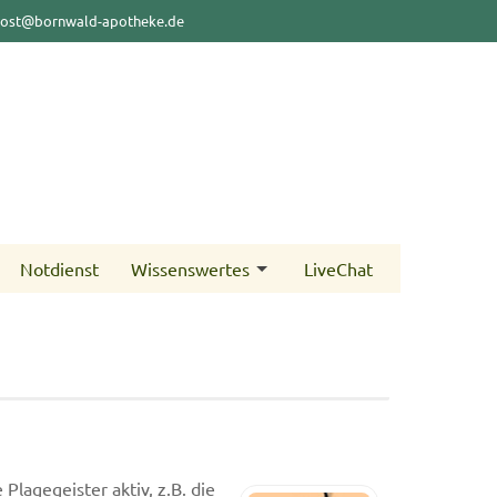
ost@bornwald-apotheke.de
Notdienst
Wissenswertes
LiveChat
agegeister aktiv, z.B. die